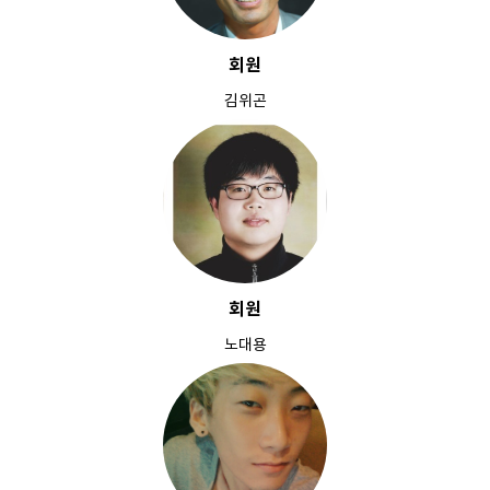
회원
김위곤
회원
노대용