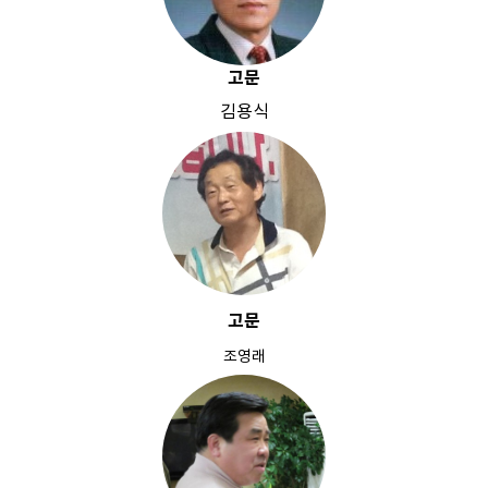
고문
김용식
고문
조영래