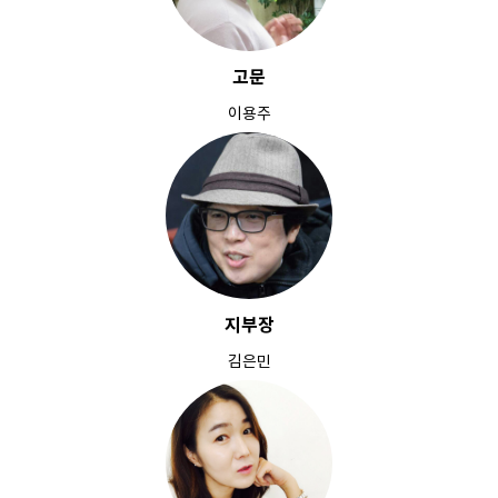
고문
이용주
지부장
김은민