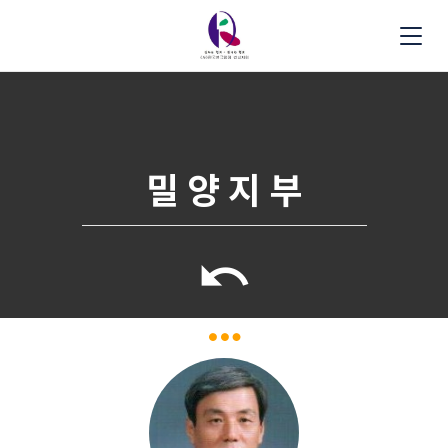
밀 양 지 부
undo