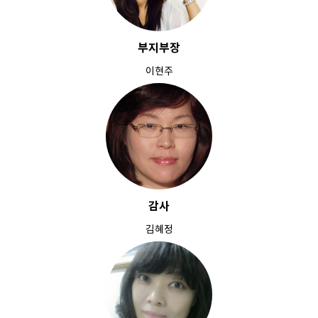
부지부장
이현주
감사
김혜정