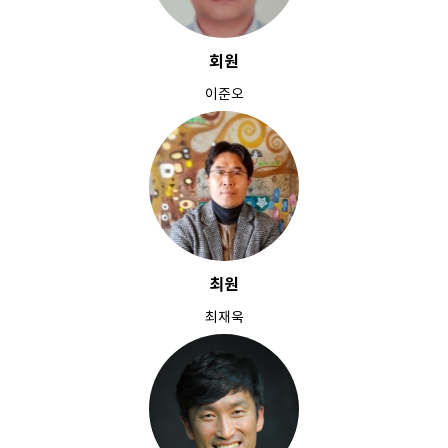
회원
이준오
최원
최재욱