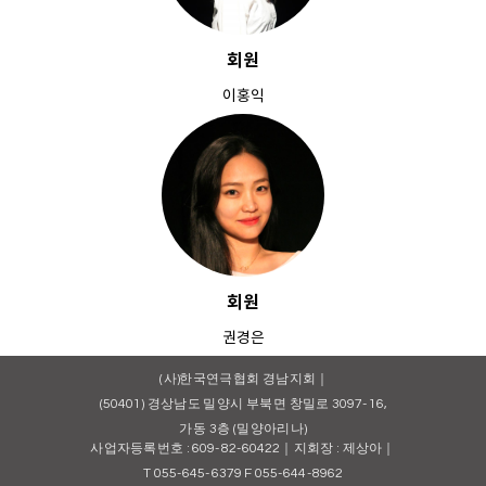
회원
이홍익
회원
권경은
(사)한국연극협회 경남지회｜
(50401) 경상남도 밀양시 부북면 창밀로 3097-16,
가동 3층 (밀양아리나)
사업자등록번호 : 609-82-60422｜지회장 : 제상아｜
T 055-645-6379 F 055-644-8962