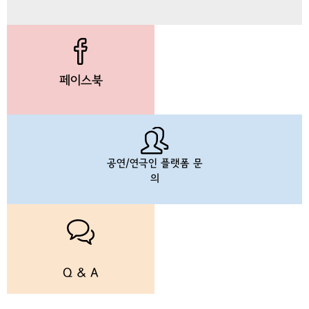
페이스북
공연/연극인 플랫폼 문
의
Q & A