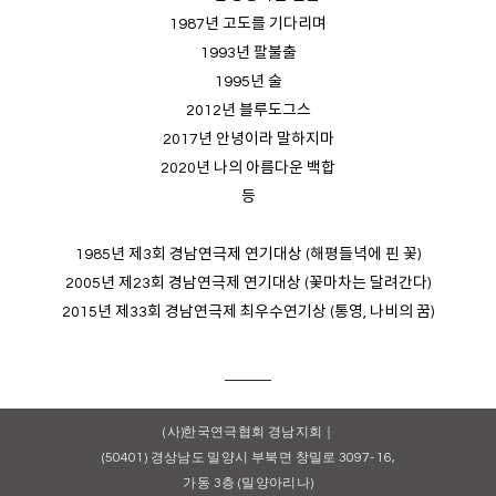
1987년 고도를 기다리며
1993년 팔불출
1995년 술
2012년 블루도그스
2017년 안녕이라 말하지마
2020년 나의 아름다운 백합
등
1985년 제3회 경남연극제 연기대상 (해평들녁에 핀 꽃)
2005년 제23회 경남연극제 연기대상 (꽃마차는 달려간다)
2015년 제33회 경남연극제 최우수연기상 (통영, 나비의 꿈)
(사)한국연극협회 경남지회｜
(50401) 경상남도 밀양시 부북면 창밀로 3097-16,
가동 3층 (밀양아리나)