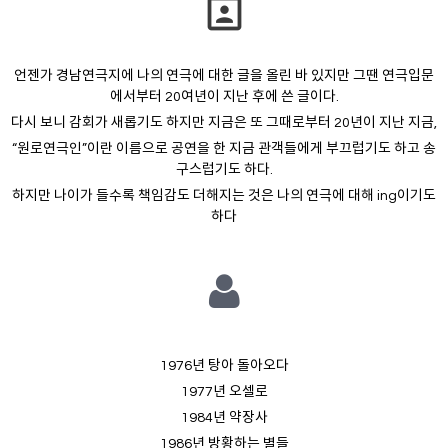
portrait
언젠가 경남연극지에 나의 연극에 대한 글을 올린 바 있지만 그땐 연극입문
에서부터 20여년이 지난 후에 쓴 글이다.
다시 보니 감회가 새롭기도 하지만 지금은 또 그때로부터 20년이 지난 지금,
“원로연극인”이란 이름으로 공연을 한 지금 관객들에게 부끄럽기도 하고 송
구스럽기도 하다.
하지만 나이가 들수록 책임감도 더해지는 것은 나의 연극에 대해 ing이기도
하다
1976년 탕아 돌아오다
1977년 오셀로
1984년 약장사
1986년 방황하는 별들