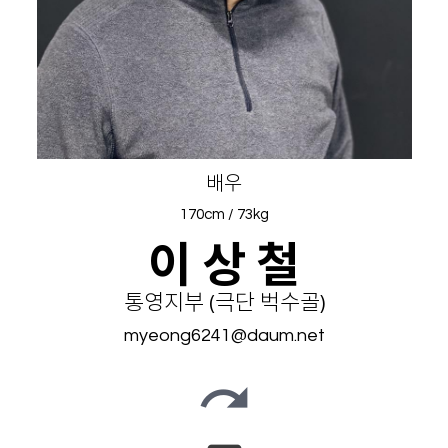
배우
170cm / 73kg
이
상 철
통영지부 (극단 벅수골)
myeong6241@daum.net
redo